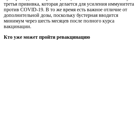
третья прививка, которая делается для усиления иммунитета
против COVID-19. В то же время есть важное отличие от
дополнительной дозы, поскольку бустерная вводится
минимум через шесть месяцев после полного курса
вакцинации.
Кто уже может пройти ревакцинацию
На сегодня бустерную вакцинацию могут пройти украинцы
старше 18 лет, у которых после второй прививки прошло не
менее полугода.
Вакцина для бустерной дозы
Для бустерной дозы предпочтение предоставляется м-РНК-
вакцинам - Comirnaty (Pfizer) и Moderna, независимо от того,
какой вакциной был привит человек ранее.
Что будет с сертификатом вакцинации
На основе бустерной дозы будет сформирован новый
"зеленый" сертификат, который будет действителен 270 дней.
Кроме того, сертификат, который формируется после полного
курса вакцинации (двух доз), тоже теперь действует 270 дней
вместо 365.