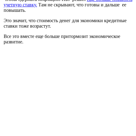
учетную ставку.
Там не скрывают, что готовы и дальше ее
повышать.
Это значит, что стоимость денег для экономики кредитные
ставки тоже возрастут.
Все это вместе еще больше притормозит экономическое
развитие.
НБУ уже ухудшил свой предварительный прогноз для роста
ВВП, снизив его с 3,8% до 3,4%. А прогноз самой инфляции
на 2022 год повысил с 5% до 7,7%.