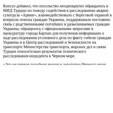
Консул добавил, что посольство неоднократно обращалось в
МИД Турции по поводу содействия в расследовании аварии
сухогруза «Арвин», взаимодействовало с береговой охраной в
вопросах поиска граждан Украины, поддерживало постоянно
связь с родственниками погибших и разыскиваемых граждан
Украины, обращалось с официальными запросами в
прокуратуру города Бартын для получения информации о
ходе расследования уголовного дела по факту гибели граждан
Украины и в Центр расследований и безопасности на
транспорте Министерства транспорта, морских дел и связи
Турции относительно результатов технического
расследования инцидента в Черном море.
«Это не первая подобная авария в акватории Черного моря,
приведшая к гибели граждан Украины. Поэтому с целью
предупреждения катастроф в будущем Посольством было
инициировано перед Министерством инфраструктуры
Украины и Государственной службой морского и речного
транспорта Украины проведение расследования законности
эксплуатации устаревших судов типа «река-море» в Черном
море, особенно в зимний период. Также посольством были
направлены предложения в ведомство Министерства
инфраструктуры по пересмотру норм безопасности на
транспорте», - подчеркнул Билык.