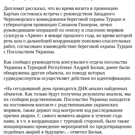
Дипломат рассказал, что во время визита в провинцию
Бартын состоялась встреча с руководством Западного
Черноморского командования береговой охраны Турции и
губернатором провинции Синаном Гюнером, лично
руководившим операцией по поиску и спасению моряков
сухогруза «Арвин» в январе прошлого года, во время которой
речь шла о дальнейшей координации поисково-спасательных
работ, согласовано взаимодействие береговой охраны Турции
с Посольством Украины.
Как сообщил руководитель консульского отдела посольства
Украины в Турецкой Республике Андрей Билык, ранее были
обнаружены другие объекты, по поводу которых
судмедэкспертиза осуществляет действия по идентификации.
«На сегодняшний день проводится ДНК-анализ найденных
объектов. Как только будут получены результаты анализа, мы
их сообщим родственникам. Посольство Украины находится
на постоянном контакте с родственниками украинских
моряков, также держит под контролем ход расследования
причин аварии. С самого момента аварии в течение года
нами, в т.ч. в координации с турецкой стороной, было также
инициировано проведение мероприятий по предотвращению
подобных аварий в будущем», - отметил Билык.