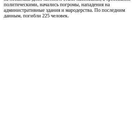
политическими, начались погромы, нападения на
административные здания и мародерства. По последним
данным, погибли 225 человек.
Утром 5 января правительство Казахстана было
отправлено в
отставку
.
В стране был введен
режим чрезвычайного положения
.
7 января президент Касим-Жомарт Токаев заявил, что в городе
действуют «террористы» и в связи с «внешней агрессией»
попросил о военной помощи стран-членов Организации
договора о коллективной безопасности (ОДКБ). В Казахстан
были отправлены военные пять стран ОДКБ, основу
контингента составили российские военные.
11 января президент Казахстана Касым-Жомарт Токаев заявил
о завершении в стране военной миссии Организации
договора коллективной безопасности. По его словам,
войска
ОДКБ будут выведены в течение 10 дней.