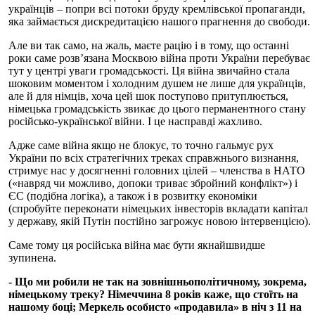
українців – попри всі потоки бруду кремлівської пропаганди,
яка займається дискредитацією нашого прагнення до свободи.
Але ви так само, на жаль, маєте рацію і в тому, що останні
роки саме розв’язана Москвою війна проти України перебуває
тут у центрі уваги громадськості. Ця війна звичайно стала
шоковим моментом і холодним душем не лише для українців,
але й для німців, хоча цей шок поступово притуплюється,
німецька громадськість звикає до цього перманентного стану
російсько-української війни. І це насправді жахливо.
Адже саме війна якщо не блокує, то точно гальмує рух
України по всіх стратегічних треках справжнього визнання,
стримує нас у досягненні головних цілей – членства в НАТО
(«навряд чи можливо, допоки триває збройний конфлікт») і
ЄС (подібна логіка), а також і в розвитку економіки
(спробуйте переконати німецьких інвесторів вкладати капітал
у державу, якій Путін постійно загрожує новою інтервенцією).
Саме тому ця російська війна має бути якнайшвидше
зупинена.
- Що ми робили не так на зовнішньополітичному, зокрема,
німецькому треку? Німеччина 8 років каже, що стоїть на
нашому боці; Меркель особисто «продавила» в ніч з 11 на