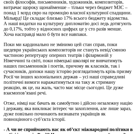
своїх філософів, письменників, художників, композиторів,
витрачає щороку щонайменше – тільки через бюджет МЗС –
понад 1 млрд євро на промоцію власної культурної спадщини.
Мільярд! Це складає близько 17% всього бюджету відомства.
А наші видатки на культурну дипломатію досі ледь дотягують
до 0,17%, тобто у відносних цифрах це у сто разів менше.
Хоча насправді мало б бути все навпаки.
Поки ми кардинально не змінимо цей стан справ, поки
шедеври українських композиторів не стануть невід’ємною
частиною репертуару оперних театрів і філармоній у
Німеччині та світі, поки німецькі школярі не вивчатимуть
наших письменників і поетів, причому як класиків, так і
сучасників, допоки нашу історію розглядатимуть крізь призму
Росії чи інших колоніальних держав – усі наші справедливі
політичні вимоги наражатимуться на таку ж стриману
реакцію, як це, на жаль, часто має місце сьогодні. Це дуже
взаємопов’язані речі.
Отже, німці нас бачать як самобутню і дійсно незалежну націю
і державу, яка викликає інтерес чи захоплення, але лише зараз,
дуже повільно починають визнавати українців як
повноцінного суб’єкта історії.
- А чи не сприймають нас як об’єкт міжнародної політики в