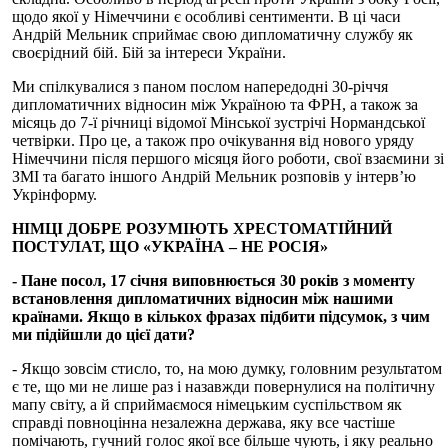
щодо якої у Німеччини є особливі сентименти. В ці часи
Андрій Мельник сприймає свою дипломатичну службу як
своєрідний бій. Бій за інтереси України.
Ми спілкувалися з паном послом напередодні 30-річчя
дипломатичних відносин між Україною та ФРН, а також за
місяць до 7-ї річниці відомої Мінської зустрічі Нормандської
четвірки. Про це, а також про очікування від нового уряду
Німеччини після першого місяця його роботи, свої взаємини зі
ЗМІ та багато іншого Андрій Мельник розповів у інтерв’ю
Укрінформу.
НІМЦІ ДОБРЕ РОЗУМІЮТЬ ХРЕСТОМАТІЙНИЙ
ПОСТУЛАТ, ЩО «УКРАЇНА – НЕ РОСІЯ»
- Пане посол, 17 січня виповнюється 30 років з моменту
встановлення дипломатичних відносин між нашими
країнами. Якщо в кількох фразах підбити підсумок, з чим
ми підійшли до цієї дати?
- Якщо зовсім стисло, то, на мою думку, головним результатом
є те, що ми не лише раз і назавжди повернулися на політичну
мапу світу, а й сприймаємося німецьким суспільством як
справді повноцінна незалежна держава, яку все частіше
помічають, гучний голос якої все більше чують, і яку реально