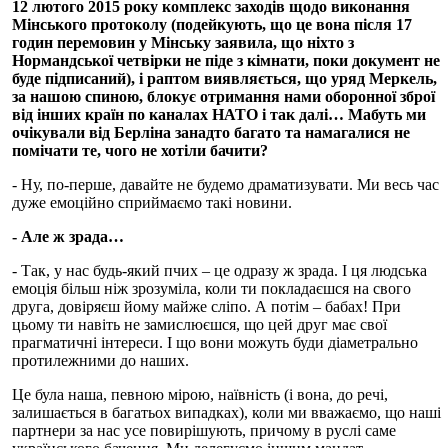
12 лютого 2015 року комплекс заходів щодо виконання
Мінського протоколу (подейкують, що це вона після 17
годин перемовин у Мінську заявила, що ніхто з
Нормандської четвірки не піде з кімнати, поки документ не
буде підписаний), і раптом виявляється, що уряд Меркель,
за нашою спиною, блокує отримання нами оборонної зброї
від інших країн по каналах НАТО і так далі… Мабуть ми
очікували від Берліна занадто багато та намагалися не
помічати те, чого не хотіли бачити?
- Ну, по-перше, давайте не будемо драматизувати. Ми весь час
дуже емоційно сприймаємо такі новини.
- Але ж зрада…
- Так, у нас будь-який пчих – це одразу ж зрада. І ця людська
емоція більш ніж зрозуміла, коли ти покладаєшся на свого
друга, довіряєш йому майже сліпо. А потім – бабах! При
цьому ти навіть не замислюєшся, що цей друг має свої
прагматичні інтереси. І що вони можуть буди діаметрально
протилежними до наших.
Це була наша, певною мірою, наївність (і вона, до речі,
залишається в багатьох випадках), коли ми вважаємо, що наші
партнери за нас усе повирішують, причому в руслі саме