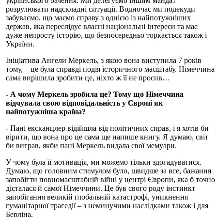
українського бачення. Ми делегуємо іншим мандат
розрулювати надскладні ситуації. Водночас ми подекуди
забуваємо, що маємо справу з однією із найпотужніших
держав, яка переслідує власні національні інтереси та має
дуже непросту історію, що безпосередньо торкається також і
України.
Ініціатива Ангели Меркель, з якою вона виступила 7 років
тому, – це була справді подія історичного масштабу. Німеччина
сама вирішила зробити це, ніхто ж її не просив…
- А чому Меркель зробила це? Тому що Німеччина
відчувала свою відповідальність у Європі як
найпотужніша країна?
- Пані ексканцлер відійшла від політичних справ, і я хотів би
вірити, що вона про це сама ще напише книгу. Я думаю, світ
би виграв, якби пані Меркель видала свої мемуари.
У чому була її мотивація, ми можемо тільки здогадуватися.
Думаю, що головним стимулом було, швидше за все, бажання
запобігти повномасштабній війні у центрі Європи, яка б точно
дісталася й самої Німеччини. Це був свого роду інстинкт
запобігання великій глобальній катастрофі, уникнення
гуманітарної трагедії – з неминучими наслідками також і для
Берліна.