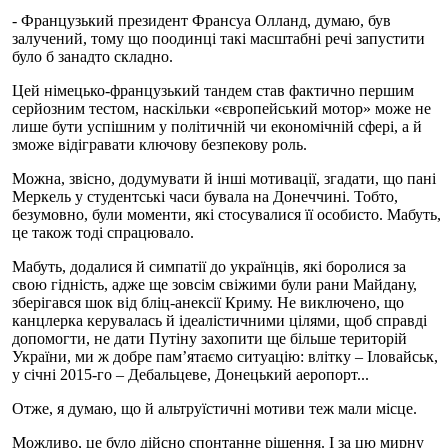
- Французький президент Франсуа Олланд, думаю, був
залучений, тому що поодинці такі масштабні речі запустити
було б занадто складно.
Цей німецько-французький тандем став фактично першим
серйозним тестом, наскільки «європейський мотор» може не
лише бути успішним у політичній чи економічній сфері, а й
зможе відігравати ключову безпекову роль.
Можна, звісно, додумувати й інші мотивації, згадати, що пані
Меркель у студентські часи бувала на Донеччині. Тобто,
безумовно, були моменти, які стосувалися її особисто. Мабуть,
це також тоді спрацювало.
Мабуть, додалися й симпатії до українців, які боролися за
свою гідність, адже ще зовсім свіжими були рани Майдану,
зберігався шок від бліц-анексії Криму. Не виключено, що
канцлерка керувалась й ідеалістичними цілями, щоб справді
допомогти, не дати Путіну захопити ще більше територій
України, ми ж добре пам’ятаємо ситуацію: влітку – Іловайськ,
у січні 2015-го – Дебальцеве, Донецький аеропорт...
Отже, я думаю, що й альтруїстичні мотиви теж мали місце.
Можливо, це було дійсно спонтанне рішення. І за цю мирну