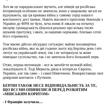
Хоч як це парадоксально звучить, але німців ця російська
інтервенція особливо не зачепила, вони у широкому загалі не
відчувають, що ця кривава війна у самому серці нашого
континенту досі триває. Навіть масового припливу біженців з
України до ФРН не було, хоча ними й лякали на початку
місцеву громадськість (йшлося реально про кілька тисяч
шукачів притулку, з яких, за нашими оцінками, близько сотні
його отримали).
Тож маємо дійсно абсурдну ситуацію: майже восьмирічна
російська війна, яка за дві години льоту від Берліна день і ніч
лютує на українській землі, так і не заторкнула за живе
німецьке суспільство, так і не зачепила його больовий нерв.
Отже, перша мотивація – все ж запобігти великій війні,
локалізувати її. Тоді Меркель діяла в інтересах Європи,
України, але так само – і самої Німеччини. Використавши свої
довірливі контакти з Путіним.
БЕРЛІН ТАКОЖ НЕСЕ ВІДПОВІДАЛЬНІСТЬ ЗА ТЕ,
ЩО ВСІ МИ ОПИНИЛИСЯ ПЕРЕД РОЗБИТИМ
«МІНСЬКИМ КОРИТОМ»
- І Францію залучила…