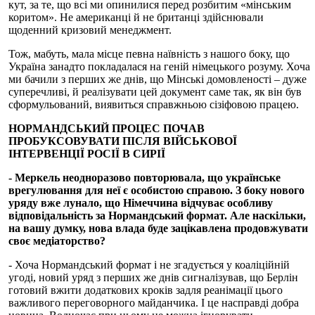
кут, за те, що всі ми опинилися перед розбитим «мінським
коритом». Не американці й не британці здійснювали
щоденний кризовий менеджмент.
Тож, мабуть, мала місце певна наївність з нашого боку, що
Україна занадто покладалася на геній німецького розуму. Хоча
ми бачили з перших же днів, що Мінські домовленості – дуже
суперечливі, й реалізувати цей документ саме так, як він був
сформульований, виявиться справжньою сізіфовою працею.
НОРМАНДСЬКИЙ ПРОЦЕС ПОЧАВ
ПРОБУКСОВУВАТИ ПІСЛЯ ВІЙСЬКОВОЇ
ІНТЕРВЕНЦІЇ РОСІЇ В СИРІЇ
- Меркель неодноразово повторювала, що українське
врегулювання для неї є особистою справою. З боку нового
уряду вже лунало, що Німеччина відчуває особливу
відповідальність за Нормандський формат. Але наскільки,
на вашу думку, нова влада буде зацікавлена продовжувати
своє медіаторство?
- Хоча Нормандський формат і не згадується у коаліційній
угоді, новий уряд з перших же днів сигналізував, що Берлін
готовий вжити додаткових кроків задля реанімації цього
важливого переговорного майданчика. І це насправді добра