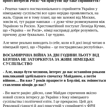
орбіті інтересів Росії? Чи присутнє ще таке сприйняття?
- Рештки такого постколоніального сприйняття України у
німецькому суспільстві все одно нерідко проявляються, на
жаль. Однак не в тому плані, що ми залежні від Москви,
зовсім ні, тут радше навпаки – є дуже чітке розмежування між
Україною та Росією. Хрестоматійний постулат Леоніда Кучми,
що «Україна – не Росія», німці насправді добре розуміють,
причому дуже буквально. І це чудово.
Але мене реально виводить із себе, коли я й досі іноді читаю в
німецькій пресі, що «Україна – це пострадянська республіка».
ВОСЬМИРІЧНА ВІЙНА ЗА ДВІ ГОДИНИ ЛЬОТУ ВІД
БЕРЛІНА НЕ ЗАТОРКНУЛА ЗА ЖИВЕ НІМЕЦЬКЕ
СУСПІЛЬСТВО
- Але, якщо бути чесними, інтерес до нас останніми роками
викликаний здебільшого спочатку Майданом, а потім
війною… Ви вже 7 років працюєте в Берліні, як змінюється
ставлення німців до нас?
- Ви маєте рацію: дійсно, саме Майдан спричинив якісно
новий сплеск інтересу до України з боку німецького
суспільства і політичної еліти. І це прекрасно. Цей дух
Революції гідності й досі присутній у сприйнятті у ФРН