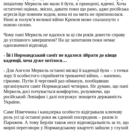
ініціативу Меркель ми мали б бути, в принципі, вдячні. Хоча
остаточні оцінки, звісно, давати поки що рано, адже російська
агресія йде повним ходом, вона ні на мить не припинилася.
Нині ж полум’я великої війни Кремля може спалахнути з
новою силою.
Чому пані Меркель не вдалося за ці сім років довести справу
до успішного завершення? На це запитання поки немає
однозначної відповіді.
- Їй і Нормандський саміт не вдалося зібрати до кінця
каденції, хоча дуже хотілося…
- Для Ангели Меркель останні місяці її каденції були – з точки
зору її особистого сприйняття триваючої війни, – напевно,
гіркими. Путін її черговий раз обманув, пообіцявши
організувати саміт Нормандської четвірки. Не думаю, що пані
Меркель досі почувається комфортно, розуміючи, що
російський Левіафан і далі погрожує знищити державність
України.
Саме Німеччина і канцлерка особисто відігравали ключову
роль усі ці останні роки як єдиний посередник – разом із
Парижем. А тому Берлін також несе відповідальність за те, що
мирні переговори у Нормандському квартеті зайшли у глухий