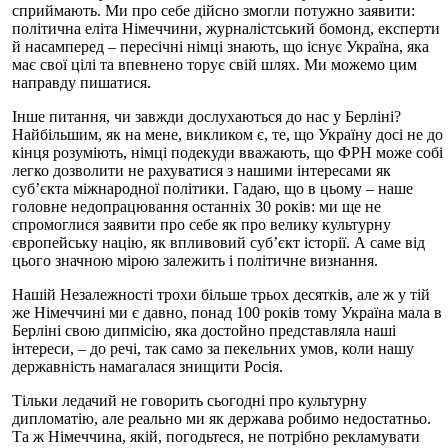
сприймають. Ми про себе дійсно змогли потужно заявити:
політична еліта Німеччини, журналістський бомонд, експерти
й насамперед – пересічні німці знають, що існує Україна, яка
має свої цілі та впевнено торує свій шлях. Ми можемо цим
направду пишатися.
Інше питання, чи завжди дослухаються до нас у Берліні?
Найбільшим, як на мене, викликом є, те, що Україну досі не до
кінця розуміють, німці подекуди вважають, що ФРН може собі
легко дозволити не рахуватися з нашими інтересами як
суб’єкта міжнародної політики. Гадаю, що в цьому – наше
головне недопрацювання останніх 30 років: ми ще не
спромоглися заявити про себе як про велику культурну
європейську націю, як впливовий суб’єкт історії. А саме від
цього значною мірою залежить і політичне визнання.
Нашій Незалежності трохи більше трьох десятків, але ж у тій
же Німеччині ми є давно, понад 100 років тому Україна мала в
Берліні свою дипмісію, яка достойно представляла наші
інтереси, – до речі, так само за пекельних умов, коли нашу
державність намагалася знищити Росія.
Тільки ледачий не говорить сьогодні про культурну
дипломатію, але реально ми як держава робимо недостатньо.
Та ж Німеччина, якій, погодьтеся, не потрібно рекламувати