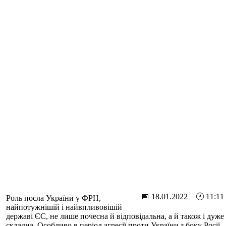
📅 18.01.2022 🕐 11:11
Роль посла України у ФРН,
найпотужнішій і найвпливовішій
державі ЄС, не лише почесна й відповідальна, а й також і дуже
складна. Особливо в період агресії проти України з боку Росії,