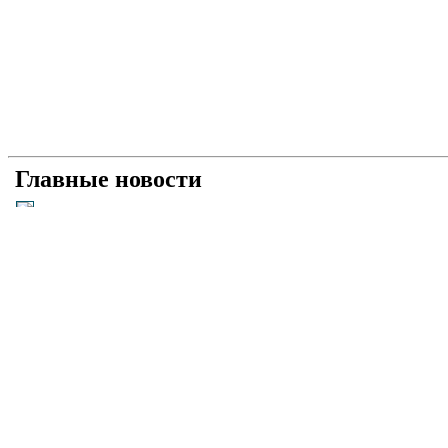
Главные новости
Універсальний «солдат»: як і чому Умєров став 
Рашисти на куражі: про що свідчать нові удари 
Прагматична деескалація: про що свідчить офіц