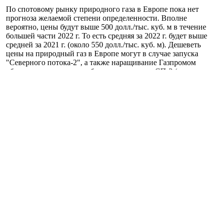
По спотовому рынку природного газа в Европе пока нет
прогноза желаемой степени определенности. Вполне
вероятно, цены будут выше 500 долл./тыс. куб. м в течение
большей части 2022 г. То есть средняя за 2022 г. будет выше
средней за 2021 г. (около 550 долл./тыс. куб. м). Дешеветь
цены на природный газ в Европе могут в случае запуска
"Северного потока-2", а также наращивание Газпромом
объемов поставок по трубопроводам кроме СП-2 (например, в
результате ослабления геополитической напряженности, если
будет какая-то договоренность с США и НАТО). Снизит цены
на газ и теплая зима в Европе.
Сыграть на дальнейшее повышение цен сможет возможное
обострение геополитической ситуации вокруг РФ в случае
провала переговоров с США (например, в ее противостоянии
с Украиной), продолжение Газпромом жесткой политики
ограничения поставок на спотовом рынке (сверх объемов,
оговоренных в долгосрочных контрактах), а также
чрезмерные холода в Европе.
Высокие цены и возможность дефицита на рынках
удобрений и агросырья
Прогнозировать какой-либо определенный уровень цен на
этих рынках очень сложно.