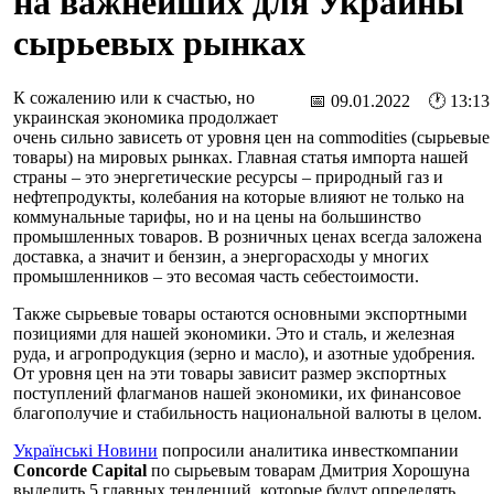
на важнейших для Украины
сырьевых рынках
К сожалению или к счастью, но
📅 09.01.2022 🕐 13:13
украинская экономика продолжает
очень сильно зависеть от уровня цен на commodities (сырьевые
товары) на мировых рынках. Главная статья импорта нашей
страны – это энергетические ресурсы – природный газ и
нефтепродукты, колебания на которые влияют не только на
коммунальные тарифы, но и на цены на большинство
промышленных товаров. В розничных ценах всегда заложена
доставка, а значит и бензин, а энергорасходы у многих
промышленников – это весомая часть себестоимости.
Также сырьевые товары остаются основными экспортными
позициями для нашей экономики. Это и сталь, и железная
руда, и агропродукция (зерно и масло), и азотные удобрения.
От уровня цен на эти товары зависит размер экспортных
поступлений флагманов нашей экономики, их финансовое
благополучие и стабильность национальной валюты в целом.
Українські Новини
попросили аналитика инвесткомпании
Concorde Capital
по сырьевым товарам Дмитрия Хорошуна
выделить 5 главных тенденций, которые будут определять