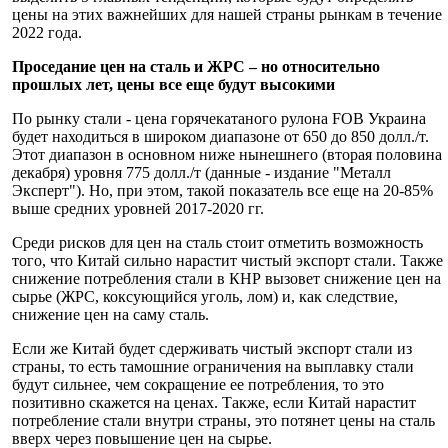
цены на этих важнейших для нашей страны рынкам в течение
2022 года.
Проседание цен на сталь и ЖРС – но относительно
прошлых лет, цены все еще будут высокими
По рынку стали - цена горячекатаного рулона FOB Украина
будет находиться в широком диапазоне от 650 до 850 долл./т.
Этот диапазон в основном ниже нынешнего (вторая половина
декабря) уровня 775 долл./т (данные - издание "Металл
Эксперт"). Но, при этом, такой показатель все еще на 20-85%
выше средних уровней 2017-2020 гг.
Среди рисков для цен на сталь стоит отметить возможность
того, что Китай сильно нарастит чистый экспорт стали. Также
снижение потребления стали в КНР вызовет снижение цен на
сырье (ЖРС, коксующийся уголь, лом) и, как следствие,
снижение цен на саму сталь.
Если же Китай будет сдерживать чистый экспорт стали из
страны, то есть тамошние ограничения на выплавку стали
будут сильнее, чем сокращение ее потребления, то это
позитивно скажется на ценах. Также, если Китай нарастит
потребление стали внутри страны, это потянет цены на сталь
вверх через повышение цен на сырье.