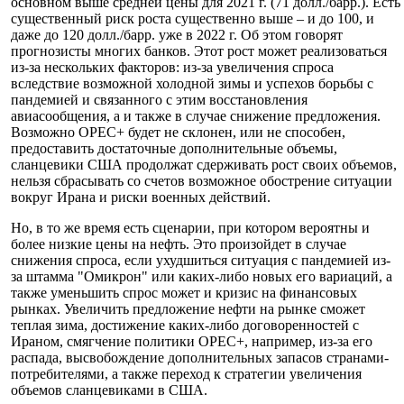
основном выше средней цены для 2021 г. (71 долл./барр.). Есть
существенный риск роста существенно выше – и до 100, и
даже до 120 долл./барр. уже в 2022 г. Об этом говорят
прогнозисты многих банков. Этот рост может реализоваться
из-за нескольких факторов: из-за увеличения спроса
вследствие возможной холодной зимы и успехов борьбы с
пандемией и связанного с этим восстановления
авиасообщения, а и также в случае снижение предложения.
Возможно OPEC+ будет не склонен, или не способен,
предоставить достаточные дополнительные объемы,
сланцевики США продолжат сдерживать рост своих объемов,
нельзя сбрасывать со счетов возможное обострение ситуации
вокруг Ирана и риски военных действий.
Но, в то же время есть сценарии, при котором вероятны и
более низкие цены на нефть. Это произойдет в случае
снижения спроса, если ухудшиться ситуация с пандемией из-
за штамма "Омикрон" или каких-либо новых его вариаций, а
также уменьшить спрос может и кризис на финансовых
рынках. Увеличить предложение нефти на рынке сможет
теплая зима, достижение каких-либо договоренностей с
Ираном, смягчение политики OPEC+, например, из-за его
распада, высвобождение дополнительных запасов странами-
потребителями, а также переход к стратегии увеличения
объемов сланцевиками в США.