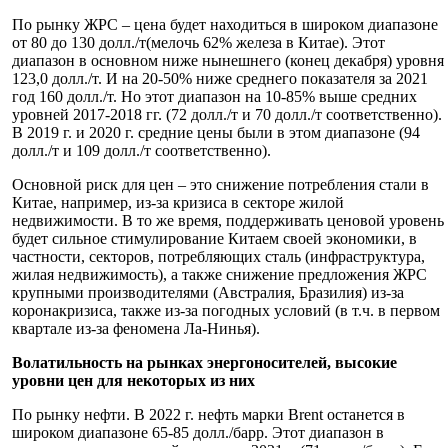
По рынку ЖРС – цена будет находиться в широком диапазоне
от 80 до 130 долл./т(мелочь 62% железа в Китае). Этот
диапазон в основном ниже нынешнего (конец декабря) уровня
123,0 долл./т. И на 20-50% ниже среднего показателя за 2021
год 160 долл./т. Но этот диапазон на 10-85% выше средних
уровней 2017-2018 гг. (72 долл./т и 70 долл./т соответственно).
В 2019 г. и 2020 г. средние цены были в этом диапазоне (94
долл./т и 109 долл./т соответственно).
Основной риск для цен – это снижение потребления стали в
Китае, например, из-за кризиса в секторе жилой
недвижимости. В то же время, поддерживать ценовой уровень
будет сильное стимулирование Китаем своей экономики, в
частности, секторов, потребляющих сталь (инфраструктура,
жилая недвижимость), а также снижение предложения ЖРС
крупными производителями (Австралия, Бразилия) из-за
коронакризиса, также из-за погодных условий (в т.ч. в первом
квартале из-за феномена Ла-Нинья).
Волатильность на рынках энергоносителей, высокие
уровни цен для некоторых из них
По рынку нефти. В 2022 г. нефть марки Brent останется в
широком диапазоне 65-85 долл./барр. Этот диапазон в