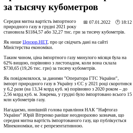
за тысячу кубометров
Середня митна вартість імпортного
📅 07.01.2022 🕐 18:12
природного газу в грудні 2021 року
становила $1184,57 або 32,27 тис. грн за тисячу кубометрів.
Як нише
Цензор.НЕТ
, про це свідчать дані на сайті
Міністерства економіки.
Таким чином, ціна імпортного газу минулого місяця була на
62% вищою, порівняно з листопадом, коли вона склала
$730,65 (19,26 тис. грн) за тисячу кубометрів.
Як повідомлялося, за даними "Оператора ГТС України",
імпорт природного газу в Україну з ЄС у 2021 році скоротився
у 6,2 рази (на 13,34 млрд куб. м) порівняно з 2020 роком – до
2,56 млрд куб. м. Зокрема, у грудні було імпортовано всього 15
млн кубометрів газу.
Нагадаємо, нинішній голова правління НАК "Нафтогаз
України" Юрій Вітренко раніше неодноразово зазначав, що
середня митна вартість імпортованого газу, що публікується
Мінекономіки, не є репрезентативною.