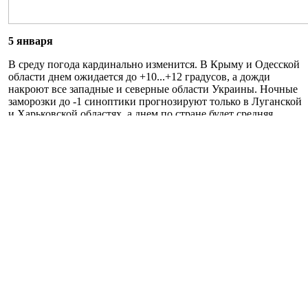
5 января
В среду погода кардинально изменится. В Крыму и Одесской
области днем ожидается до +10...+12 градусов, а дожди
накроют все западные и северные области Украины. Ночные
заморозки до -1 синоптики прогнозируют только в Луганской
и Харьковской областях, а днем по стране будет средняя
температура +2..+4 градуса.