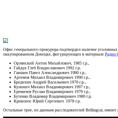
Офис генерального прокурора подтвердил наличие уголовных 
оккупированном Донецке, фигурирующих в материале
Радио 
Орлянский Антон Михайлович, 1985 г.р.,
Гайдук Глеб Владиславович 1992 г.р.
Гавшин Павел Александрович 1980 г.р.,
Артемов Михаил Владимирович 1990 г.р.,
Бредихин Андрей Васильевич 1970 г.р.,
Кулинич Михаил Владимирович 1997 г.р.,
Еремичев Руслан Владимирович 1979 г.р.,
Бутенко Владимир Владимирович 1980 г.р.
Кривонос Юрий Сергеевич 1978 г.р.
Остальные трое, по данным расследователей Bellingcat, имеют