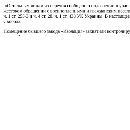
«Остальным лицам из перечня сообщено о подозрении в участ
жестоком обращении с военнопленными и гражданским населен
ч. 1 ст. 258-3 и ч. 4 ст. 28, ч. 1 ст. 438 УК Украины. В насто
Свобода.
Помещение бывшего завода «Изоляция» захватили контролируе
что в «Изоляции» действует тюрьма. Есть десятки свидетельст
Узниками тюрьмы «Изоляция» были, в частности, ученый Иго
СБУ расследует уголовное производство в отношении одного
СБУ обращается к людям, которые незаконно содержались в тю
Главное следственное управление СБУ по телефонам: (044) 255-5