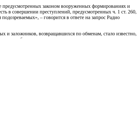
 не предусмотренных законом вооруженных формированиях и
ь в совершении преступлений, предусмотренных ч. 1 ст. 260,
ом подозреваемых», – говорится в ответе на запрос Радио
х и заложников, возвращавшихся по обменам, стало известно,
ела по событиям в этом месте.
о
, возглавлявшего незаконную тюрьму «Изоляция».
оводителя, или были свидетелями этих фактов, сообщить в
Signal, Viber, Telegram).