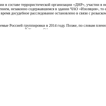
ии в составе террористической организации «ДНР», участии в
ием, незаконно содержавшимся в здании ЧАО «Изоляция», то ест
ящее время досудебное расследование остановлено в связи с розыск
мые Россией группировки в 2014 году. Позже, по словам пленны
в о пытках там. В Украине Офис генпрокурора ведет уголовные д
рь Козловский и журналист
Станислав Асеев.
 из бывших главарей так называемой «ДНР»
Дениса Куликовског
рьме «Изоляция», пострадавшим от преступных действий ее рук
0-69, (093) 458-06-77 (с использованием мессенджеров WhatsApp, 