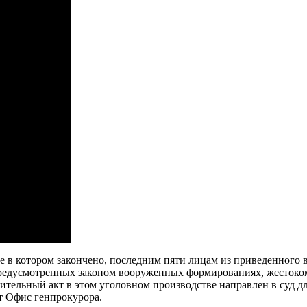
е в котором закончено, последним пяти лицам из приведенного в
 предусмотренных законом вооруженных формированиях, жесток
льный акт в этом уголовном производстве направлен в суд для
ет Офис генпрокурора.