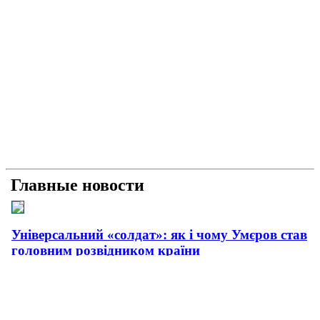
Главные новости
Універсальний «солдат»: як і чому Умєров став
головним розвідником країни
Рашисти на куражі: про що свідчать нові удари