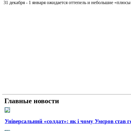
31 декабря - 1 января ожидается оттепель и небольшие «плюсы
Главные новости
Універсальний «солдат»: як і чому Умєров став 