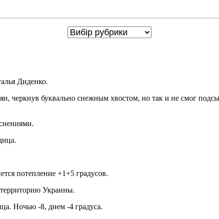
алья Диденко.
ян, черкнув буквально снежным хвостом, но так и не смог подсып
яснениями.
дица.
чнется потепление +1+5 градусов.
ю территорию Украины.
. Ночью -8, днем ​​-4 градуса.