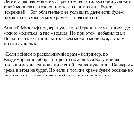
Он не услышал молитвы. При этом, есть только одно условие
такой молитвы – искренность. И если молитва будет
искренней – Бог обязательно ее услышит, даже если будем
находиться в языческом храме», – пояснил он.
Андрей Музольф подчеркнул, что в Церкви нет указания: где
можно молиться, а где – нельзя. Но при этом, добавил он, в
Церкви есть указание на то, с кем можно молиться, а с кем
молиться нельзя.
«Если войдем в раскольничий храм - например, во
Владимирский собор – и просто помолимся Богу или же
поклонимся перед мощами святой великомученицы Варвары -
греха в этом не будет. Но если в том же храме будем осознанно
участвовать в общественном богослужении вместе с
раскольниками – например, молиться за их литургией и
причащаться у них – в таком случае нарушим правила
Церкви. И участие в такой литургии окажется для нас «в суд и
осуждение», - объяснил преподаватель КДАиС.
В завершении Андрей Музольф напомнил, что согласно
правилам Церкви, тот, кто молится с раскольниками и сам
становится раскольником.