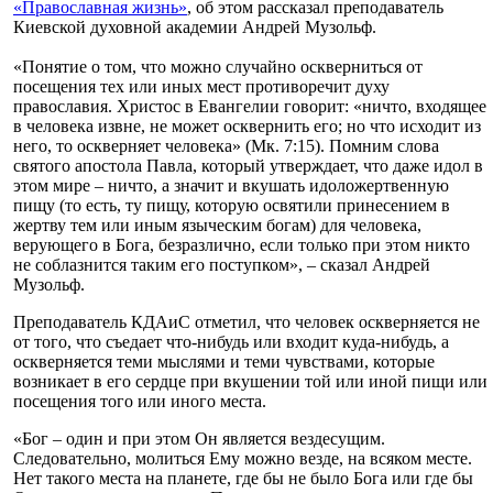
«Православная жизнь»
, об этом рассказал преподаватель
Киевской духовной академии Андрей Музольф.
«Понятие о том, что можно случайно оскверниться от
посещения тех или иных мест противоречит духу
православия. Христос в Евангелии говорит: «ничто, входящее
в человека извне, не может осквернить его; но что исходит из
него, то оскверняет человека» (Мк. 7:15). Помним слова
святого апостола Павла, который утверждает, что даже идол в
этом мире – ничто, а значит и вкушать идоложертвенную
пищу (то есть, ту пищу, которую освятили принесением в
жертву тем или иным языческим богам) для человека,
верующего в Бога, безразлично, если только при этом никто
не соблазнится таким его поступком», – сказал Андрей
Музольф.
Преподаватель КДАиС отметил, что человек оскверняется не
от того, что съедает что-нибудь или входит куда-нибудь, а
оскверняется теми мыслями и теми чувствами, которые
возникает в его сердце при вкушении той или иной пищи или
посещения того или иного места.
«Бог – один и при этом Он является вездесущим.
Следовательно, молиться Ему можно везде, на всяком месте.
Нет такого места на планете, где бы не было Бога или где бы