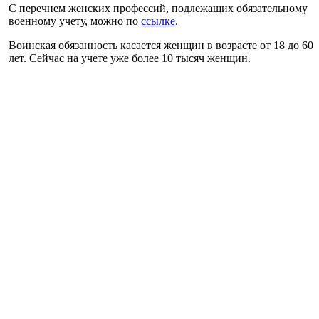
С перечнем женских профессий, подлежащих обязательному
военному учету, можно по
ссылке
.
Воинская обязанность касается женщин в возрасте от 18 до 60
лет. Сейчас на учете уже более 10 тысяч женщин.
Брать на учет будут не всех. Ведь кроме профессии
существуют еще возрастные ограничения и ограничения по
состоянию здоровья.