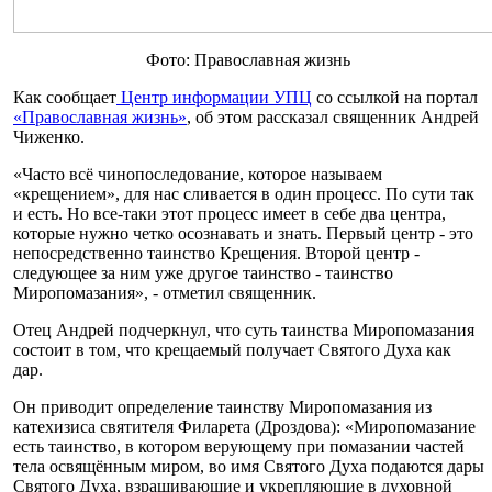
Фото: Православная жизнь
Как сообщает
Центр информации УПЦ
со ссылкой на портал
«Православная жизнь»
, об этом рассказал священник Андрей
Чиженко.
«Часто всё чинопоследование, которое называем
«крещением», для нас сливается в один процесс. По сути так
и есть. Но все-таки этот процесс имеет в себе два центра,
которые нужно четко осознавать и знать. Первый центр - это
непосредственно таинство Крещения. Второй центр -
следующее за ним уже другое таинство - таинство
Миропомазания», - отметил священник.
Отец Андрей подчеркнул, что суть таинства Миропомазания
состоит в том, что крещаемый получает Святого Духа как
дар.
Он приводит определение таинству Миропомазания из
катехизиса святителя Филарета (Дроздова): «Миропомазание
есть таинство, в котором верующему при помазании частей
тела освящённым миром, во имя Святого Духа подаются дары
Святого Духа, взращивающие и укрепляющие в духовной