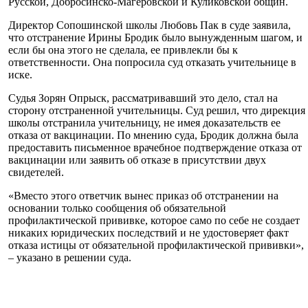
Русской, Добросинско-Магеровской и Куликовской общин.
Директор Сопошинской школы Любовь Пак в суде заявила,
что отстранение Ирины Бродик было вынужденным шагом, и
если бы она этого не сделала, ее привлекли бы к
ответственности. Она попросила суд отказать учительнице в
иске.
Судья Зорян Опрыск, рассматривавший это дело, стал на
сторону отстраненной учительницы. Суд решил, что дирекция
школы отстранила учительницу, не имея доказательств ее
отказа от вакцинации. По мнению суда, Бродик должна была
предоставить письменное врачебное подтверждение отказа от
вакцинации или заявить об отказе в присутствии двух
свидетелей.
«Вместо этого ответчик вынес приказ об отстранении на
основании только сообщения об обязательной
профилактической прививке, которое само по себе не создает
никаких юридических последствий и не удостоверяет факт
отказа истицы от обязательной профилактической прививки»,
– указано в решении суда.
Таким образом, судья Опрыск удовлетворил иск Бродик и
отменил ее отстранение от работы. Кроме того, Сопошинская
школа должна выплатить ей средний заработок в размере 11,2