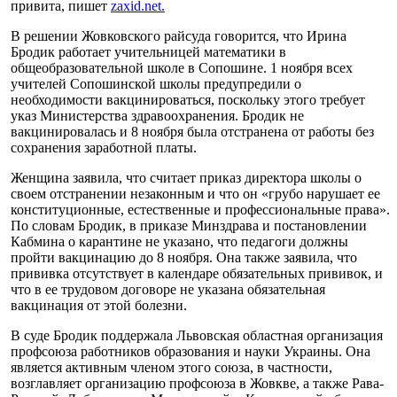
привита, пишет
zaxid.net.
В решении Жовковского райсуда говорится, что Ирина
Бродик работает учительницей математики в
общеобразовательной школе в Сопошине. 1 ноября всех
учителей Сопошинской школы предупредили о
необходимости вакцинироваться, поскольку этого требует
указ Министерства здравоохранения. Бродик не
вакцинировалась и 8 ноября была отстранена от работы без
сохранения заработной платы.
Женщина заявила, что считает приказ директора школы о
своем отстранении незаконным и что он «грубо нарушает ее
конституционные, естественные и профессиональные права».
По словам Бродик, в приказе Минздрава и постановлении
Кабмина о карантине не указано, что педагоги должны
пройти вакцинацию до 8 ноября. Она также заявила, что
прививка отсутствует в календаре обязательных прививок, и
что в ее трудовом договоре не указана обязательная
вакцинация от этой болезни.
В суде Бродик поддержала Львовская областная организация
профсоюза работников образования и науки Украины. Она
является активным членом этого союза, в частности,
возглавляет организацию профсоюза в Жовкве, а также Рава-