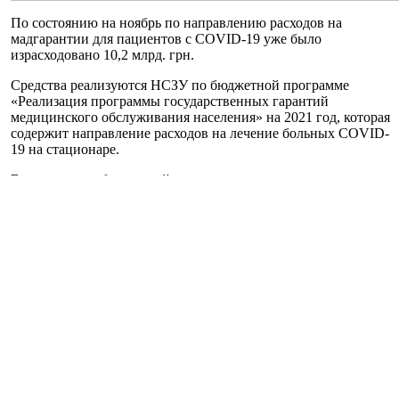
По состоянию на ноябрь по направлению расходов на
мадгарантии для пациентов с COVID-19 уже было
израсходовано 10,2 млрд. грн.
Средства реализуются НСЗУ по бюджетной программе
«Реализация программы государственных гарантий
медицинского обслуживания населения» на 2021 год, которая
содержит направление расходов на лечение больных COVID-
19 на стационаре.
В показателях бюджетной программы заложено, что расходы
на лечение одного больного COVID-19 на стационаре в 2021
году составляют в среднем 35 тыс. грн.
В то же время, по расчетам аналитиков StateWatch в этом году
средняя стоимость полного курса вакцинации для одного
человека составляет около 552 грн.
Согласно данным Минздрава, 91,1% госпитализированных
были невакцинированы ни одной дозой. Оцененный
Национальной академией наук Украины (НАНУ), расчетный
уровень эффективности использованных в Украине вакцин
составляет 87% при полной вакцинации и 67% при
вакцинации одной дозой двудозной вакцины. В то же время