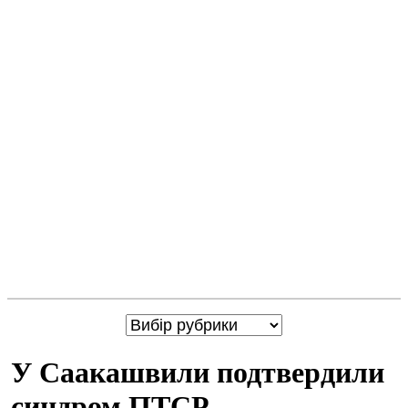
У Саакашвили подтвердили
синдром ПТСР