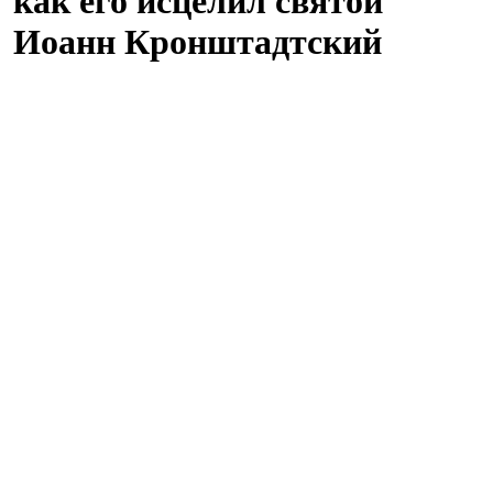
как его исцелил святой
Иоанн Кронштадтский