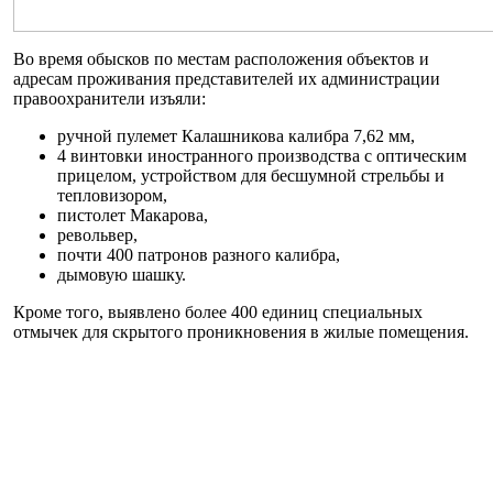
Во время обысков по местам расположения объектов и
адресам проживания представителей их администрации
правоохранители изъяли:
ручной пулемет Калашникова калибра 7,62 мм,
4 винтовки иностранного производства с оптическим
прицелом, устройством для бесшумной стрельбы и
тепловизором,
пистолет Макарова,
револьвер,
почти 400 патронов разного калибра,
дымовую шашку.
Кроме того, выявлено более 400 единиц специальных
отмычек для скрытого проникновения в жилые помещения.
Выявленные средства поражения и другие предметы
направлены на экспертизу.
В рамках уголовного производства по ст. 263 (незаконное
обращение с оружием, боевыми припасами или взрывчатыми
веществами) Уголовного кодекса Украины продолжается
досудебное расследование.