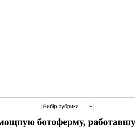
мощную ботоферму, работавш