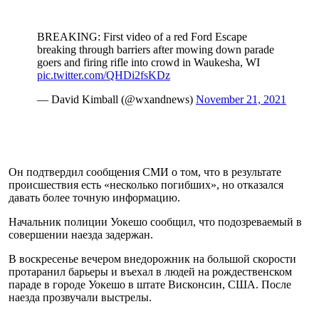
BREAKING: First video of a red Ford Escape
breaking through barriers after mowing down parade
goers and firing rifle into crowd in Waukesha, WI
pic.twitter.com/QHDi2fsKDz
— David Kimball (@wxandnews)
November 21, 2021
Он подтвердил сообщения СМИ о том, что в результате
происшествия есть «несколько погибших», но отказался
давать более точную информацию.
Начальник полиции Уокешо сообщил, что подозреваемый в
совершении наезда задержан.
В воскресенье вечером внедорожник на большой скорости
протаранил барьеры и въехал в людей на рождественском
параде в городе Уокешо в штате Висконсин, США. После
наезда прозвучали выстрелы.