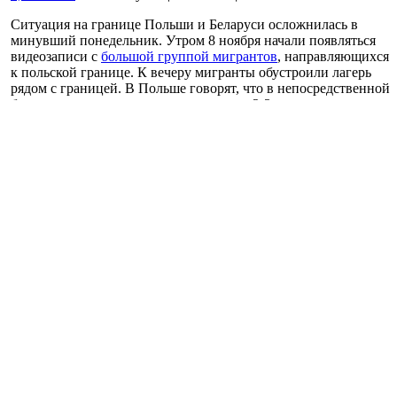
Ситуация на границе Польши и Беларуси осложнилась в
минувший понедельник. Утром 8 ноября начали появляться
видеозаписи с
большой группой мигрантов
, направляющихся
к польской границе. К вечеру мигранты обустроили лагерь
рядом с границей. В Польше говорят, что в непосредственной
близости от границы могут находиться 2-3 тысячи человек.
Польские официальные лица назвали происходящее самым
сложным моментом с начала кризиса на границе.