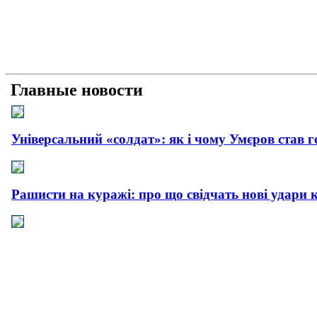
Главные новости
Універсальний «солдат»: як і чому Умєров став 
Рашисти на куражі: про що свідчать нові удари 
Прагматична деескалація: про що свідчить офіц
Плюс прагматизм, мінус емоції: як і чому пройш