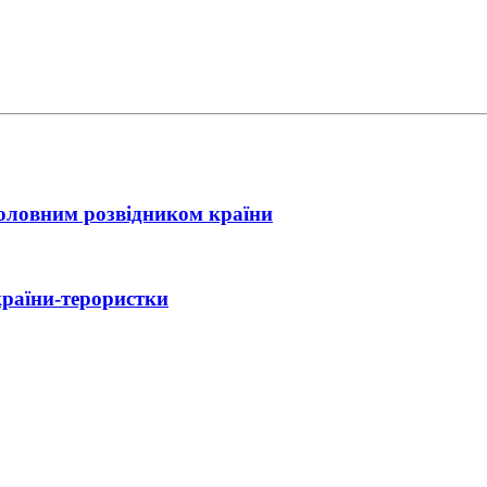
головним розвідником країни
країни-терористки
ійний контакт України з Іраном
ла нова зустріч Зеленського з Трампом