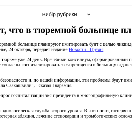
т, что в тюремной больнице п
 тюремной больнице планируют имитировать бунт с целью ликви
ье, 24 октября, передает издание
Новости - Грузия
.
й тюрьме уже 24 день. Врачебный консилиум, сформированный пр
гласны госпитализировать экс-президента в больницу глданско
безопасности и, по нашей информации, эти проблемы будут ими
а Саакашвили", - сказал Гварамия.
прос госпитализации экс-президента в многопрофильную клиник
ардиологическая служба второго уровня. В частности, интервен
етерная абляция, лечение стенокардии и тромботических осложн