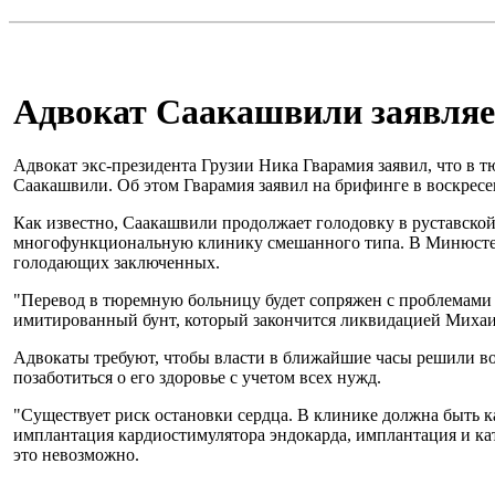
Адвокат Саакашвили заявляе
Адвокат экс-президента Грузии Ника Гварамия заявил, что в
Саакашвили. Об этом Гварамия заявил на брифинге в воскресен
Как известно, Саакашвили продолжает голодовку в руставско
многофункциональную клинику смешанного типа. В Минюсте со
голодающих заключенных.
"Перевод в тюремную больницу будет сопряжен с проблемами 
имитированный бунт, который закончится ликвидацией Михаил
Адвокаты требуют, чтобы власти в ближайшие часы решили во
позаботиться о его здоровье с учетом всех нужд.
"Существует риск остановки сердца. В клинике должна быть к
имплантация кардиостимулятора эндокарда, имплантация и кат
это невозможно.