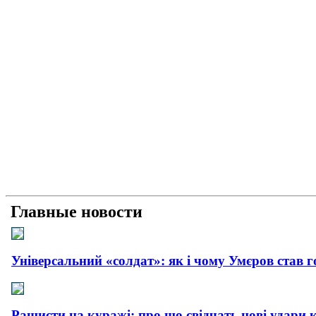
Главные новости
Універсальний «солдат»: як і чому Умєров став 
Рашисти на куражі: про що свідчать нові удари 