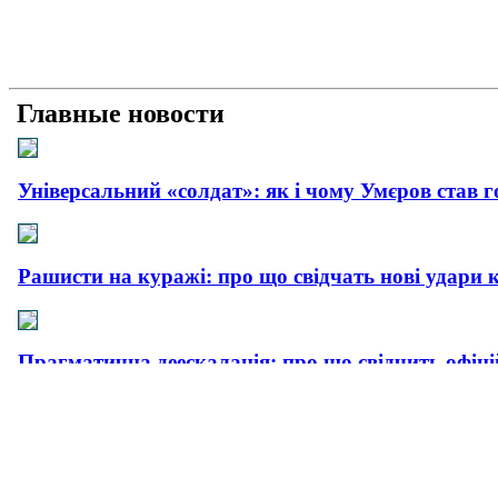
Главные новости
Універсальний «солдат»: як і чому Умєров став 
Рашисти на куражі: про що свідчать нові удари 
Прагматична деескалація: про що свідчить офіц
Плюс прагматизм, мінус емоції: як і чому пройш