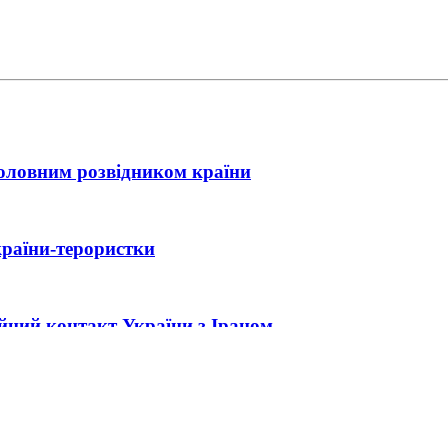
головним розвідником країни
країни-терористки
ійний контакт України з Іраном
ла нова зустріч Зеленського з Трампом