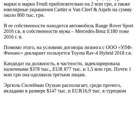
марки и марки Fendi приблизительно на 2 млн грн, а также
ювелирные украшения Cartier и Van Cleef & Arpels на сумму
около 800 тыс. грн.
В ее собственности находится автомобиль Range Rover Sport
2016 г.в, в собственности мужа – Mercedes-Benz E180 тоже
2016 г. в.
Помимо этого, на условиях договора лизинга с ООО «УЛФ-
Финанс» декларант пользуется Toyota Rav-4 Hybrid 2018 г.в.
Кандидат на должность, в частности, задекларировала
наличными $378 тыс., EUR 877 тыс. и 1,5 млн грн. Почти 1
млн грн она одолжила третьим лицам.
Эргюль Сюлейман Оузхан располагает, среди прочего,
вкладами в размере $147 тыс. и EUR16,9 тыс. в турецком
Garanti bank, также $285 тыс. и EUR710 тыс. наличными.
Ранее народный депутат из фракции «Слуга народа»
Александр Качура сообщил, что рассмотрение вопроса о
кадровых ротациях в Кабинете министров, связанных, в
частности, с отставками некоторых министров, пока
отложено, хотя кадровые ротации точно будут в ближайшее
время. При этом он подчеркнул, что пропрезидентская