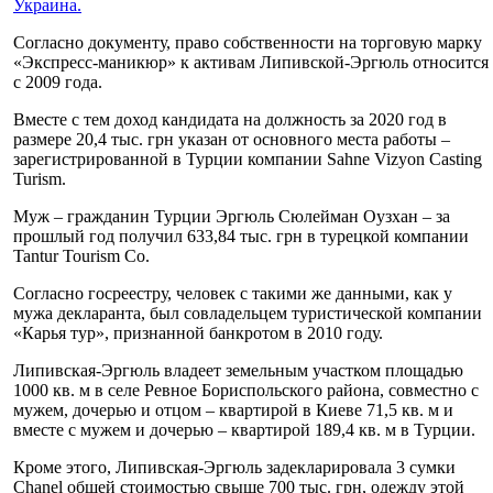
Украина.
Согласно документу, право собственности на торговую марку
«Экспресс-маникюр» к активам Липивской-Эргюль относится
с 2009 года.
Вместе с тем доход кандидата на должность за 2020 год в
размере 20,4 тыс. грн указан от основного места работы –
зарегистрированной в Турции компании Sahne Vizyon Casting
Turism.
Муж – гражданин Турции Эргюль Сюлейман Оузхан – за
прошлый год получил 633,84 тыс. грн в турецкой компании
Tantur Tourism Co.
Согласно госреестру, человек с такими же данными, как у
мужа декларанта, был совладельцем туристической компании
«Карья тур», признанной банкротом в 2010 году.
Липивская-Эргюль владеет земельным участком площадью
1000 кв. м в селе Ревное Бориспольского района, совместно с
мужем, дочерью и отцом – квартирой в Киеве 71,5 кв. м и
вместе с мужем и дочерью – квартирой 189,4 кв. м в Турции.
Кроме этого, Липивская-Эргюль задекларировала 3 сумки
Chanel общей стоимостью свыше 700 тыс. грн, одежду этой