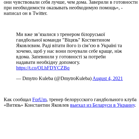
они чувствовали себя лучше, чем дома. Заверили в готовности
при необходимости оказывать необходимую помощь», -
написал он в Twitter.
Ми вже зв’язалися з тренером білоруської
гандбольної команди "Віцязь" Костянтином
Яковлєвим. Раді вітати його із сім’єю в Україні та
хочемо, щоб у нас вони почували себе краще, ніж
вдома. Запевнили у готовності за потреби
надавати необхідну допомогу.
https://t.co/OLhFDYCZBq
— Dmytro Kuleba (@DmytroKuleba)
August 4, 2021
Как сообщал
ForUm
, тренер белорусского гандбольного клуба
«Витязь» Константин Яковлев
выехал из Беларуси в Украину
.