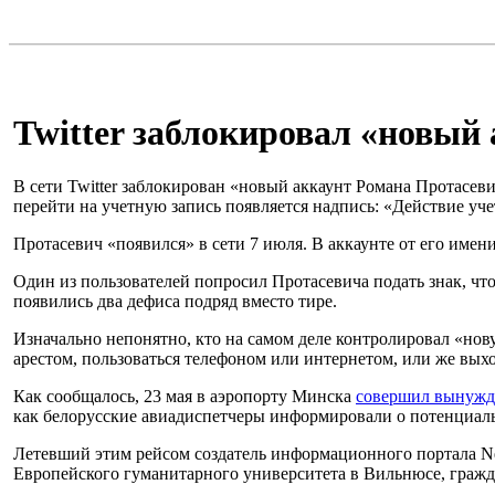
Twitter заблокировал «новый
В сети Twitter заблокирован «новый аккаунт Романа Протасев
перейти на учетную запись появляется надпись: «Действие уч
Протасевич «появился» в сети 7 июля. В аккаунте от его имени
Один из пользователей попросил Протасевича подать знак, что
появились два дефиса подряд вместо тире.
Изначально непонятно, кто на самом деле контролировал «нов
арестом, пользоваться телефоном или интернетом, или же выхо
Как сообщалось, 23 мая в аэропорту Минска
совершил вынужде
как белорусские авиадиспетчеры информировали о потенциаль
Летевший этим рейсом создатель информационного портала Nex
Европейского гуманитарного университета в Вильнюсе, гражд