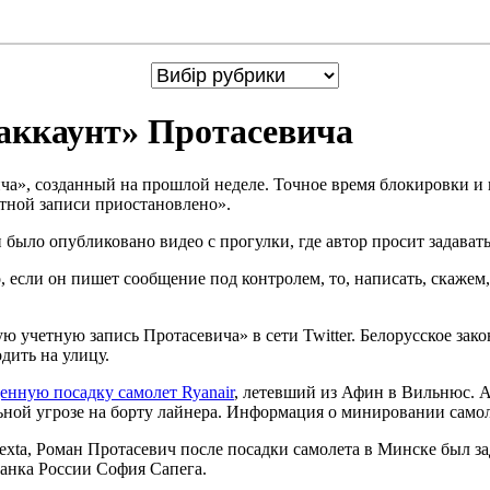
 аккаунт» Протасевича
ича», созданный на прошлой неделе. Точное время блокировки и
етной записи приостановлено».
 было опубликовано видео с прогулки, где автор просит задават
, если он пишет сообщение под контролем, то, написать, скажем,
ую учетную запись Протасевича» в сети Twitter. Белорусское за
дить на улицу.
нную посадку самолет Ryanair
, летевший из Афин в Вильнюс. А
ной угрозе на борту лайнера. Информация о минировании самол
ta, Роман Протасевич после посадки самолета в Минске был зад
анка России София Сапега.