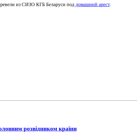
перевели из СИЗО КГБ Беларуси под
домашний арест
.
головним розвідником країни