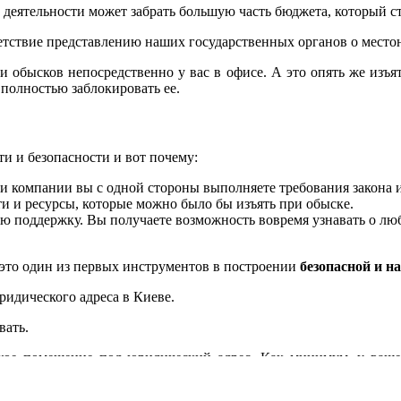
 деятельности может забрать большую часть бюджета, который с
етствие представлению наших государственных органов о место
и обысков непосредственно у вас в офисе. А это опять же изъ
 полностью заблокировать ее.
и и безопасности и вот почему:
и компании вы с одной стороны выполняете требования закона и
и и ресурсы, которые можно было бы изъять при обыске.
ую поддержку. Вы получаете возможность вовремя узнавать о лю
 это один из первых инструментов в построении
безопасной и н
идического адреса в Киеве.
вать.
кое помещение под юридический адрес. Как минимум, у вашег