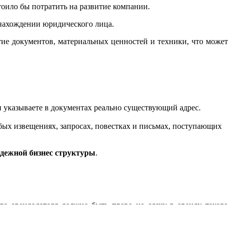
тоило бы потратить на развитие компании.
нахождении юридического лица.
ятие документов, материальных ценностей и техники, что может
 указываете в документах реально существующий адрес.
бых извещениях, запросах, повестках и письмах, поступающих
адежной бизнес структуры
.
о арендодателя должно быть право на сдачу в аренду такого