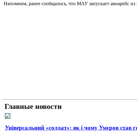
Напомним, ранее сообщалось, что МАУ запускает авиарейс из 
Главные новости
Універсальний «солдат»: як і чому Умєров став 