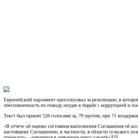
Европейский парламент проголосовал за резолюцию, в которо
обеспокоенность по поводу неудач в борьбе с коррупцией и 
Текст был принят 526 голосами за, 79 против, при 71 воздерж
«В отчете об оценке состояния выполнения Соглашения об ас
настоящему Соглашению, в частности, в области сельского хо
процедур», - говорится в заявлении пресс-службы ЕП.