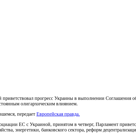
й приветствовал прогресс Украины в выполнении Соглашения об
постоянным олигархическим влиянием.
авшемся, передает
Европейская правда.
социации ЕС с Украиной, принятом в четверг, Парламент привет
зяйства, энергетики, банковского сектора, реформ децентрализ