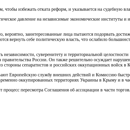
м, чтобы избежать отката реформ, и указывается на судебную в
тическое давление на независимые экономические институты и 
о, вероятно, заинтересованные лица пытаются подорвать дости
ются вернуть себе политическую власть, что ослабило большинс
 независимости, суверенитету и территориальной целостности
равительства России. Он также решительно осуждает нарушения
со стороны сепаратистов и российских оккупационных войск в 
ают Европейскую службу внешних действий и Комиссию быстро 
 временно оккупированных территориях Украины в Крыму и в част
 процесс пересмотра Соглашения об ассоциации в части торгов