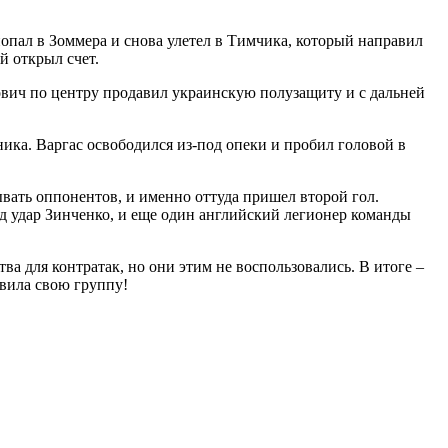
опал в Зоммера и снова улетел в Тимчика, который направил
й открыл счет.
ович по центру продавил украинскую полузащиту и с дальней
ика. Варгас освободился из-под опеки и пробил головой в
вать оппонентов, и именно оттуда пришел второй гол.
од удар Зинченко, и еще один английский легионер команды
а для контратак, но они этим не воспользовались. В итоге –
авила свою группу!