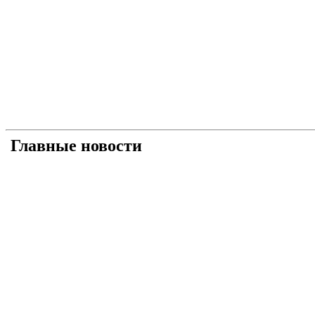
Главные новости
Універсальний «солдат»: як і чому Умєров став 
Рашисти на куражі: про що свідчать нові удари 
Прагматична деескалація: про що свідчить офіц