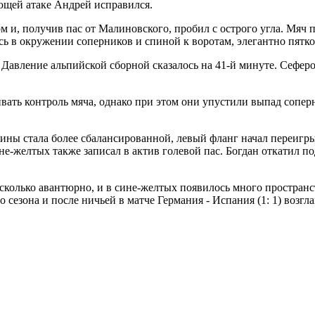
ющей атаке Андрей исправился.
 и, получив пас от Малиновского, пробил с острого угла. Мяч п
сь в окружении соперников и спиной к воротам, элегантно пятко
 Давление альпийской сборной сказалось на 41-й минуте. Сефер
ть контроль мяча, однако при этом они упустили выпад соперн
ины стала более сбалансированной, левый фланг начал переигры
е-желтых также записал в актив голевой пас. Богдан откатил п
олько авантюрно, и в сине-желтых появилось много пространств
 сезона и после ничьей в матче Германия - Испания (1: 1) возгл