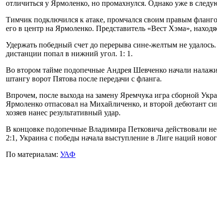
отличиться у Ярмоленко, но промахнулся. Однако уже в следу
Тимчик подключился к атаке, промчался своим правым флангом
его в центр на Ярмоленко. Представитель «Вест Хэма», находя
Удержать победный счет до перерыва сине-желтым не удалось.
дистанции попал в нижний угол. 1: 1.
Во втором тайме подопечные Андрея Шевченко начали налажива
штангу ворот Пятова после передачи с фланга.
Впрочем, после выхода на замену Яремчука игра сборной Укра
Ярмоленко отпасовал на Михайличенко, и второй дебютант син
хозяев нанес результативный удар.
В концовке подопечные Владимира Петковича действовали неск
2:1, Украина с победы начала выступление в Лиге наций нового
По материалам:
УАФ