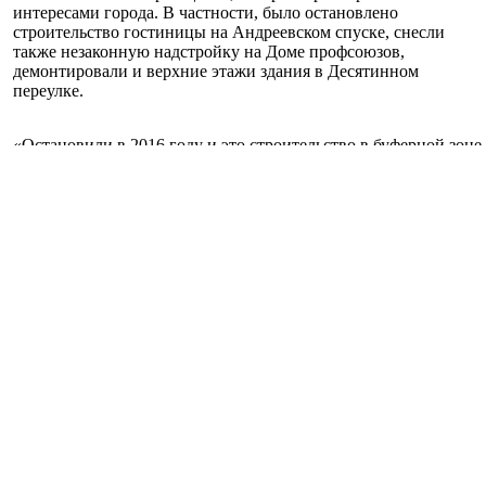
интересами города. В частности, было остановлено
строительство гостиницы на Андреевском спуске, снесли
также незаконную надстройку на Доме профсоюзов,
демонтировали и верхние этажи здания в Десятинном
переулке.
«Остановили в 2016 году и это строительство в буферной зоне
Софии Киевской на улице Гончара. У нас было много встреч с
представителями застройщика с представителями общины,
которой я очень благодарен за такую ​​активную позицию, -
отметил мэр столицы. - И наконец сегодня мы подписываем
меморандум, согласно которому застройщик обязуется снести
лишние этажи. - Чтобы здание было не выше 27 метров.
Также застройщик должен изменить проект, чтобы он
соответствовал всем нормам закона и решением, которые
принял Киевсовет», - подчеркнул Кличко.
Обновленный проект, который новый владелец строительства
должен предоставить на рассмотрение города, будет готов в
ближайшее время. Об этом заявил гендиректор ООО
«Инвестиционно-строительная группа» Василий Нахамко.
Как подчеркнула гендиректор Национального заповедника
«София Киевская» Неля Куковальская, подписание