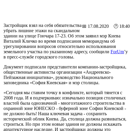
Застройщик взял на себя обязательства
📅 17.08.2020 🕐 18:40
убрать лишние этажи на скандальном
здании на улице Гончара 17-23. Об этом заявил мэр Киева
Виталий Кличко во время подписания меморандума об
урегулировании вопросов относительно использования
земельного участка по указанному адресу, сообщили
ForUm
’у
в пресс-службе городского головы.
Документ подписали представители компании-застройщика,
общественные активисты организации «Андреевско-
Пейзажная инициатива», руководство Национального
заповедника «София Киевская» и мэр столицы.
«Сегодня мы ставим точку в конфликте, который тянется с
2008 года. И я подчеркиваю: изначально позиция столичных
властей была однозначной - многоэтажного строительства в
охранной зоне ЮНЕСКО - буферной зоне Софии Киевской -
не должно быть! Наша ключевая задача - сохранить
исторический облик Киева. Да, столица должна развиваться,
строиться. Но при этом новые здания не должны искажать
архитектурное наследие. И застройщики должны это