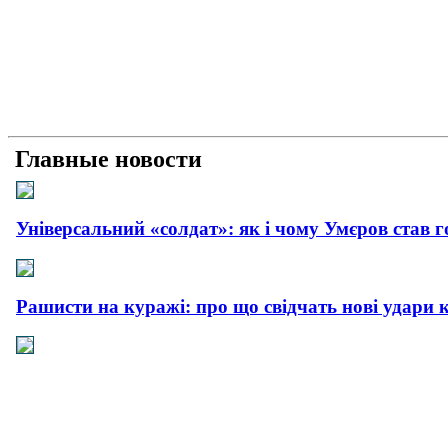
Главные новости
Універсальний «солдат»: як і чому Умєров став 
Рашисти на куражі: про що свідчать нові удари 
Прагматична деескалація: про що свідчить офіц