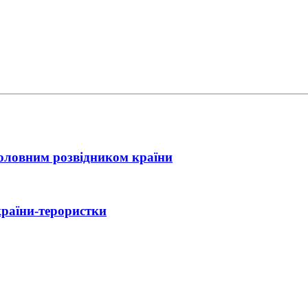
головним розвідником країни
країни-терористки
ійний контакт України з Іраном