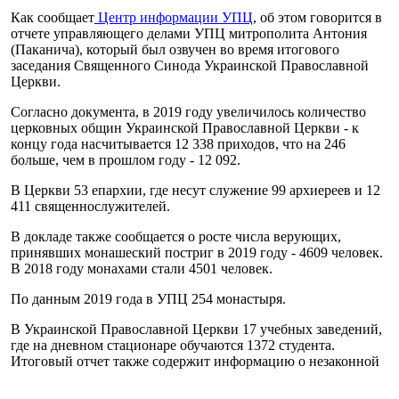
Как сообщает
Центр информации УПЦ
, об этом говорится в
отчете управляющего делами УПЦ митрополита Антония
(Паканича), который был озвучен во время итогового
заседания Священного Синода Украинской Православной
Церкви.
Согласно документа, в 2019 году увеличилось количество
церковных общин Украинской Православной Церкви - к
концу года насчитывается 12 338 приходов, что на 246
больше, чем в прошлом году - 12 092.
В Церкви 53 епархии, где несут служение 99 архиереев и 12
411 священнослужителей.
В докладе также сообщается о росте числа верующих,
принявших монашеский постриг в 2019 году - 4609 человек.
В 2018 году монахами стали 4501 человек.
По данным 2019 года в УПЦ 254 монастыря.
В Украинской Православной Церкви 17 учебных заведений,
где на дневном стационаре обучаются 1372 студента.
Итоговый отчет также содержит информацию о незаконной
перерегистрации общин и нарушении прав верующих;
данные по судебным искам, поданным УПЦ в защиту своих