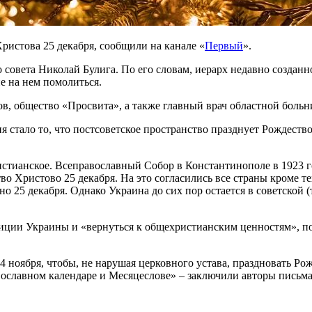
ристова 25 декабря, сообщили на канале «
Первый
».
совета Николай Булига. По его словам, иерарх недавно созданн
е на нем помолиться.
в, общество «Просвита», а также главный врач областной больн
стало то, что постсоветское пространство празднует Рождество
ристианское. Всеправославный Собор в Константинополе в 1923 
о Христово 25 декабря. На это согласились все страны кроме т
25 декабря. Однако Украина до сих пор остается в советской (т
иции Украины и «вернуться к общехристианским ценностям», пос
4 ноября, чтобы, не нарушая церковного устава, праздновать Р
вославном календаре и Месяцеслове» – заключили авторы письма