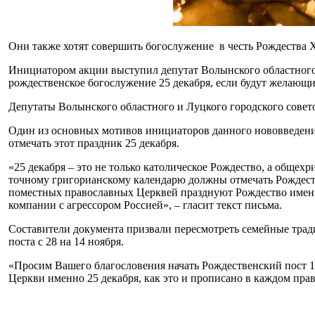
Они также хотят совершить богослужение в честь Рождества Х
Инициатором акции выступил депутат Волынского областного 
рождественское богослужение 25 декабря, если будут желающи
Депутаты Волынского областного и Луцкого городского совето
Один из основных мотивов инициаторов данного нововведения 
отмечать этот праздник 25 декабря.
«25 декабря – это не только католическое Рождество, а общех
точному григорианскому календарю должны отмечать Рождеств
поместных православных Церквей празднуют Рождество именно 
компании с агрессором Россией», – гласит текст письма.
Составители документа призвали пересмотреть семейные трад
поста с 28 на 14 ноября.
«Просим Вашего благословения начать Рождественский пост 1
Церкви именно 25 декабря, как это и прописано в каждом пра