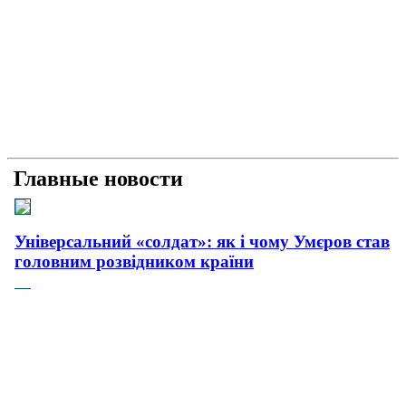
Главные новости
Універсальний «солдат»: як і чому Умєров став
головним розвідником країни
Рашисти на куражі: про що свідчать нові удари
країни-терористки