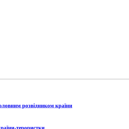
головним розвідником країни
країни-терористки