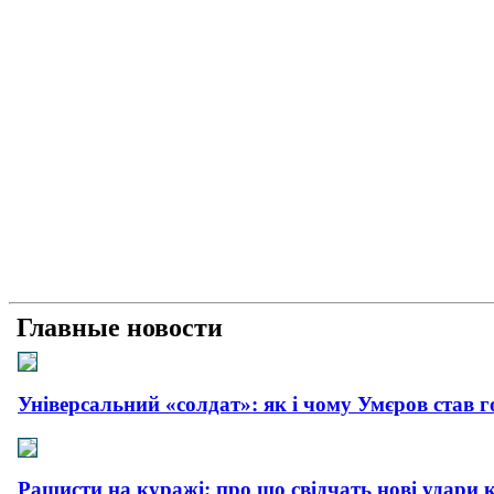
Главные новости
Універсальний «солдат»: як і чому Умєров став 
Рашисти на куражі: про що свідчать нові удари 