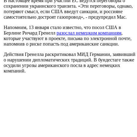
В настоящее время при участии ЕС ведутся переговоры о
сохранении украинского транзита. «Эти переговоры, однако,
потеряют смысл, если США введут санкции, и россияне
самостоятельно достроят газопровод», - предупредил Мас.
Напомним, 13 января стало известно, что посол США в
Берлине Ричард Гренелл
разослал немецким компаниям
,
которые участвуют в проекте, письма по электронной почте,
напомнив о риске попасть под американские санкции.
Действия Гренелла раскритиковал МИД Германии, заявивший
о нарушении дипломатических традиций. В бундестаге также
осудили угрозы американского посла в адрес немецких
компаний.